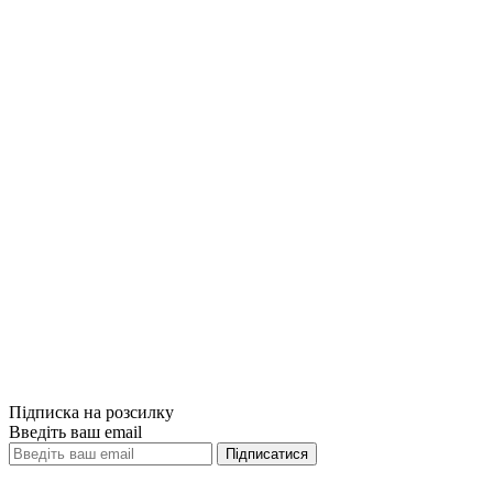
Порівняти
Quick View
Порівняти
Quick View
Хто. Як наймати найкращих. Ренді Стріт,
Джефф Смарт
449грн.
Немає на складі
Порівняти
Quick View
Підписка на розсилку
Введіть ваш email
Підписатися