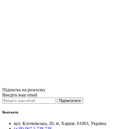
Купити
Порівняти
Quick View
Пізнавальна лі
Цікаві захопл
35грн.
Купити
Порівняти
Quick View
Підписка на розсилку
Введіть ваш email
Підписатися
Контакти
вул. Клочківська, 20, м. Харків, 61003, Україна.
(+38) 067 5 738 738